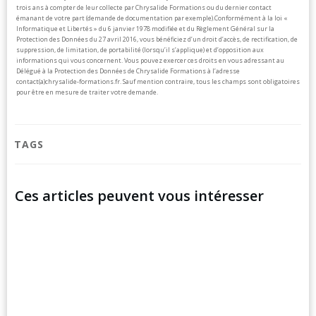
trois ans à compter de leur collecte par Chrysalide Formations ou du dernier contact
émanant de votre part (demande de documentation par exemple).
Conformément à la loi «
Informatique et Libertés » du 6 janvier 1978 modifiée et du Règlement Général sur la
Protection des Données du 27 avril 2016, vous bénéficiez d’un droit d’accès, de rectification, de
suppression, de limitation, de portabilité (lorsqu’il s’applique) et d’opposition aux
informations qui vous concernent. Vous pouvez exercer ces droits en vous adressant au
Délégué à la Protection des Données de Chrysalide Formations à l’adresse
contact(a)chrysalide-formations.fr.
Sauf mention contraire, tous les champs sont obligatoires
pour être en mesure de traiter votre demande.
TAGS
Ces articles peuvent vous intéresser