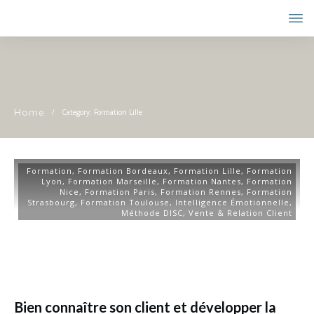
Home
/
Category: Formation Lille
Formation
,
Formation Bordeaux
,
Formation Lille
,
Formation
Lyon
,
Formation Marseille
,
Formation Nantes
,
Formation
Nice
,
Formation Paris
,
Formation Rennes
,
Formation
Strasbourg
,
Formation Toulouse
,
Intelligence Émotionnelle
,
Méthode DISC
,
Vente & Relation Client
Bien connaître son client et développer la