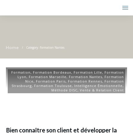
Home
/
Category: Formation Nantes
Formation
,
Formation Bordeaux
,
Formation Lille
,
Formation
Lyon
,
Formation Marseille
,
Formation Nantes
,
Formation
Nice
,
Formation Paris
,
Formation Rennes
,
Formation
Strasbourg
,
Formation Toulouse
,
Intelligence Émotionnelle
,
Méthode DISC
,
Vente & Relation Client
Bien connaître son client et développer la