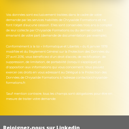
Vos données sont exclusivement traitées dans le cadre de votre
demande par les services habilités de Chrysalide Formations et ne
font l’objet d’aucune cession. Elles sont conservées trois ans à compter
de leur collecte par Chrysalide Formations ou du dernier contact
émanant de votre part (demande de documentation par exemple).
Conformément à la loi « Informatique et Libertés » du 6 janvier 1978
modifiée et du Règlement Général sur la Protection des Données du
27 avril 2016, vous bénéficiez d’un droit d’accès, de rectification, de
suppression, de limitation, de portabilité (lorsqu’il s’applique) et
d’opposition aux informations qui vous concernent. Vous pouvez
exercer ces droits en vous adressant au Délégué à la Protection des
Données de Chrysalide Formations à l’adresse contact(a)chrysalide-
formations.fr.
Sauf mention contraire, tous les champs sont obligatoires pour être en
mesure de traiter votre demande.
Rejoignez-nous sur Linkedin