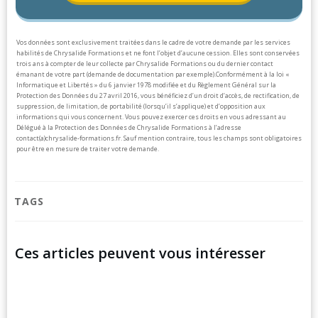
Vos données sont exclusivement traitées dans le cadre de votre demande par les services
habilités de Chrysalide Formations et ne font l’objet d’aucune cession. Elles sont conservées
trois ans à compter de leur collecte par Chrysalide Formations ou du dernier contact
émanant de votre part (demande de documentation par exemple).
Conformément à la loi «
Informatique et Libertés » du 6 janvier 1978 modifiée et du Règlement Général sur la
Protection des Données du 27 avril 2016, vous bénéficiez d’un droit d’accès, de rectification, de
suppression, de limitation, de portabilité (lorsqu’il s’applique) et d’opposition aux
informations qui vous concernent. Vous pouvez exercer ces droits en vous adressant au
Délégué à la Protection des Données de Chrysalide Formations à l’adresse
contact(a)chrysalide-formations.fr.
Sauf mention contraire, tous les champs sont obligatoires
pour être en mesure de traiter votre demande.
TAGS
Ces articles peuvent vous intéresser