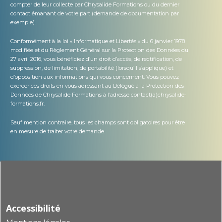
compter de leur collecte par Chrysalide Formations ou du dernier
contact émanant de votre part (demande de documentation par
exemple).
Conformément à la loi « Informatique et Libertés » du 6 janvier 1978
modifiée et du Règlement Général sur la Protection des Données du
27 avril 2016, vous bénéficiez d’un droit d’accès, de rectification, de
suppression, de limitation, de portabilité (lorsqu’il s’applique) et
d’opposition aux informations qui vous concernent. Vous pouvez
exercer ces droits en vous adressant au Délégué à la Protection des
Données de Chrysalide Formations à l’adresse contact(a)chrysalide-
formations.fr.
Sauf mention contraire, tous les champs sont obligatoires pour être
en mesure de traiter votre demande.
Accessibilité