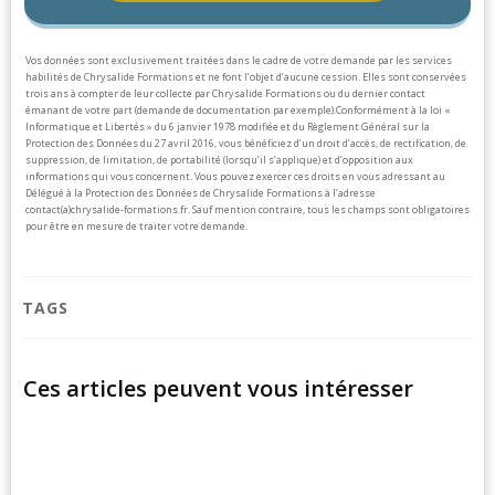
Vos données sont exclusivement traitées dans le cadre de votre demande par les services
habilités de Chrysalide Formations et ne font l’objet d’aucune cession. Elles sont conservées
trois ans à compter de leur collecte par Chrysalide Formations ou du dernier contact
émanant de votre part (demande de documentation par exemple).
Conformément à la loi «
Informatique et Libertés » du 6 janvier 1978 modifiée et du Règlement Général sur la
Protection des Données du 27 avril 2016, vous bénéficiez d’un droit d’accès, de rectification, de
suppression, de limitation, de portabilité (lorsqu’il s’applique) et d’opposition aux
informations qui vous concernent. Vous pouvez exercer ces droits en vous adressant au
Délégué à la Protection des Données de Chrysalide Formations à l’adresse
contact(a)chrysalide-formations.fr.
Sauf mention contraire, tous les champs sont obligatoires
pour être en mesure de traiter votre demande.
TAGS
Ces articles peuvent vous intéresser