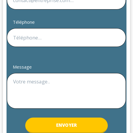
Téléphone
Message
ENV
OYER