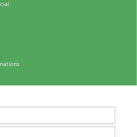
cial
rmations