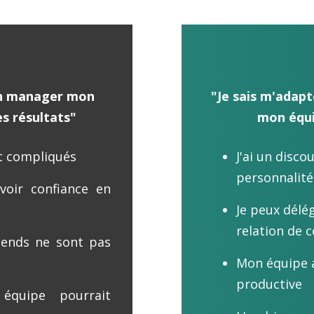
bien manager mon
"Je sais m'adapt
es résultats"
mon équi
t compliqués
J'ai un disc
personnalité
'avoir confiance en
Je peux délé
relation de 
ttends ne sont pas
Mon équipe a
productive
quipe pourrait