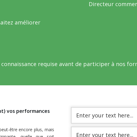
Directeur commer
aitez améliorer
connaissance requise avant de participer à nos fo
nt) vos performances
Enter your text here...
 peut-être encore plus, mais
Enter your text here...
minante, quelle que soit