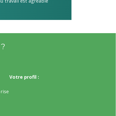
u travail est agréable
 ?
Votre profil :
rise