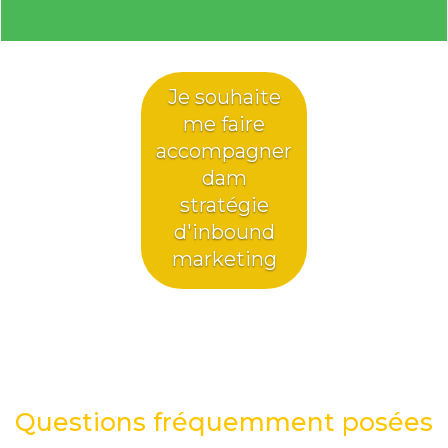
Je souhaite
me faire
accompagner
dam
stratégie
d'inbound
marketing
Questions fréquemment posées