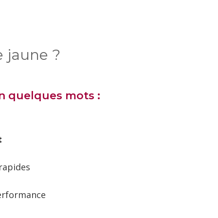
 jaune ?
en quelques mots :
t
rapides
erformance