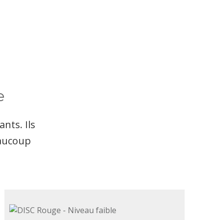
e
nts. Ils
eaucoup