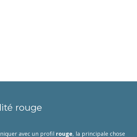
ité rouge
niquer avec un profil
rouge
, la principale chose