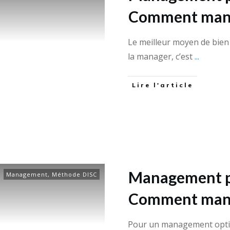
Comment manag
Le meilleur moyen de bien
la manager, c’est
...
Lire l'article
Management pa
Management
,
Méthode DISC
Comment manag
Pour un management optimis