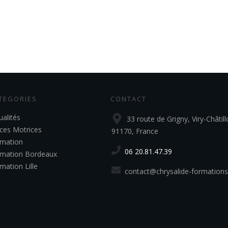
TEGORIES
CONTACT
ualités
33 route de Grigny, Viry-Châtill
ces Motrices
91170, France
mation
06 20.81.47.39
mation Bordeaux
mation Lille
contact@chrysalide-formations.