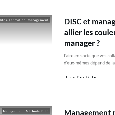
DISC et mana
lités
,
Formation
,
Management
allier les cou
manager ?
Faire en sorte que vos col
d’eux-mêmes dépend de l
Lire l'article
Management pa
Management
,
Méthode DISC