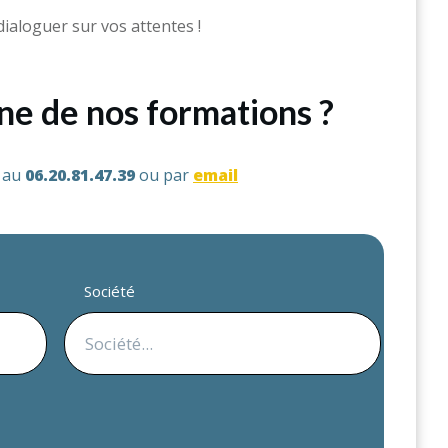
dialoguer sur vos attentes !
une de nos formations ?
s au
06.20.81.47.39
ou par
email
Société