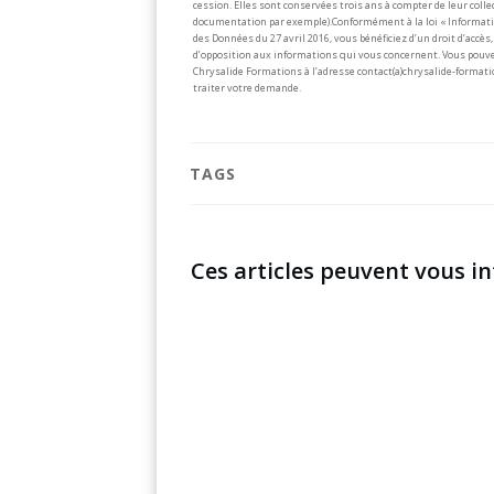
cession. Elles sont conservées trois ans à compter de leur col
documentation par exemple).
Conformément à la loi « Informati
des Données du 27 avril 2016, vous bénéficiez d’un droit d’accès, 
d’opposition aux informations qui vous concernent. Vous pouve
Chrysalide Formations à l’adresse contact(a)chrysalide-formati
traiter votre demande.
TAGS
Ces articles peuvent vous in