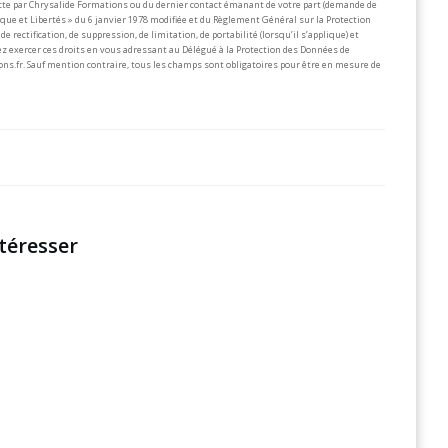
lecte par Chrysalide Formations ou du dernier contact émanant de votre part (demande de
que et Libertés » du 6 janvier 1978 modifiée et du Règlement Général sur la Protection
de rectification, de suppression, de limitation, de portabilité (lorsqu’il s’applique) et
z exercer ces droits en vous adressant au Délégué à la Protection des Données de
ons.fr.
Sauf mention contraire, tous les champs sont obligatoires pour être en mesure de
téresser