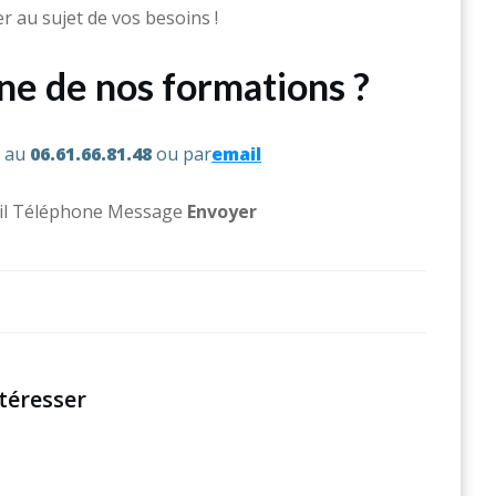
 au sujet de vos besoins !
une de nos formations ?
s au
06.61.66.81.48
ou par
email
l Téléphone Message ​
Env
oyer
téresser