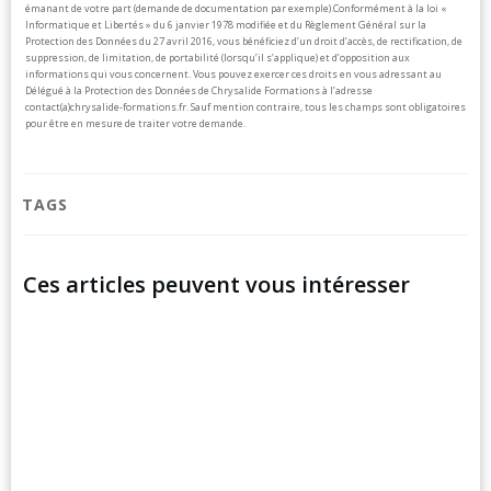
émanant de votre part (demande de documentation par exemple).
Conformément à la loi «
Informatique et Libertés » du 6 janvier 1978 modifiée et du Règlement Général sur la
Protection des Données du 27 avril 2016, vous bénéficiez d’un droit d’accès, de rectification, de
suppression, de limitation, de portabilité (lorsqu’il s’applique) et d’opposition aux
informations qui vous concernent. Vous pouvez exercer ces droits en vous adressant au
Délégué à la Protection des Données de Chrysalide Formations à l’adresse
contact(a)chrysalide-formations.fr.
Sauf mention contraire, tous les champs sont obligatoires
pour être en mesure de traiter votre demande.
TAGS
Ces articles peuvent vous intéresser