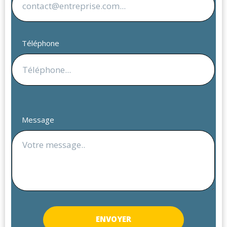
Téléphone
Message
ENV
OYER