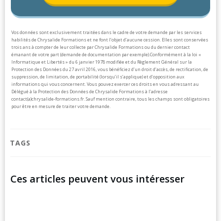
Vos données sont exclusivement traitées dans le cadre de votre demande par les services
habilités de Chrysalide Formations et ne font l’objet d’aucune cession. Elles sont conservées
trois ans à compter de leur collecte par Chrysalide Formations ou du dernier contact
émanant de votre part (demande de documentation par exemple).
Conformément à la loi «
Informatique et Libertés » du 6 janvier 1978 modifiée et du Règlement Général sur la
Protection des Données du 27 avril 2016, vous bénéficiez d’un droit d’accès, de rectification, de
suppression, de limitation, de portabilité (lorsqu’il s’applique) et d’opposition aux
informations qui vous concernent. Vous pouvez exercer ces droits en vous adressant au
Délégué à la Protection des Données de Chrysalide Formations à l’adresse
contact(a)chrysalide-formations.fr.
Sauf mention contraire, tous les champs sont obligatoires
pour être en mesure de traiter votre demande.
TAGS
Ces articles peuvent vous intéresser