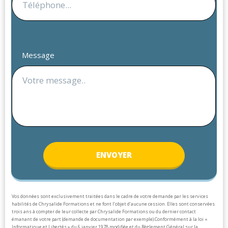
Message
ENV
OYER
Vos données sont exclusivement traitées dans le cadre de votre demande par les services
habilités de Chrysalide Formations et ne font l’objet d’aucune cession. Elles sont conservées
trois ans à compter de leur collecte par Chrysalide Formations ou du dernier contact
émanant de votre part (demande de documentation par exemple).
Conformément à la loi «
Informatique et Libertés » du 6 janvier 1978 modifiée et du Règlement Général sur la