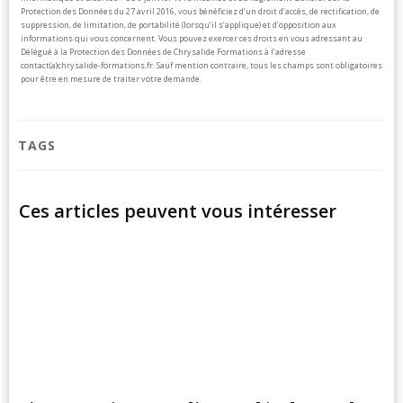
Protection des Données du 27 avril 2016, vous bénéficiez d’un droit d’accès, de rectification, de
suppression, de limitation, de portabilité (lorsqu’il s’applique) et d’opposition aux
informations qui vous concernent. Vous pouvez exercer ces droits en vous adressant au
Délégué à la Protection des Données de Chrysalide Formations à l’adresse
contact(a)chrysalide-formations.fr.
Sauf mention contraire, tous les champs sont obligatoires
pour être en mesure de traiter votre demande.
TAGS
Ces articles peuvent vous intéresser