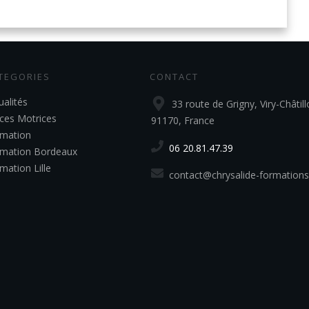
TEGORIES
CONTACT
ualités
33 route de Grigny, Viry-Châtill
ces Motrices
91170, France
mation
06 20.81.47.39
mation Bordeaux
mation Lille
contact@chrysalide-formations.