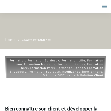
Home
/
Category: Formation Nice
Formation
,
Formation Bordeaux
,
Formation Lille
,
Formation
Lyon
,
Formation Marseille
,
Formation Nantes
,
Formation
Nice
,
Formation Paris
,
Formation Rennes
,
Formation
Strasbourg
,
Formation Toulouse
,
Intelligence Émotionnelle
,
Méthode DISC
,
Vente & Relation Client
Bien connaître son client et développer la