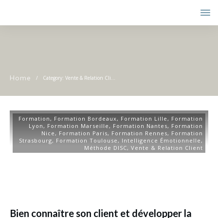
Home
/
Category: Vente & Relation Client
Formation
,
Formation Bordeaux
,
Formation Lille
,
Formation
Lyon
,
Formation Marseille
,
Formation Nantes
,
Formation
Nice
,
Formation Paris
,
Formation Rennes
,
Formation
Strasbourg
,
Formation Toulouse
,
Intelligence Émotionnelle
,
Méthode DISC
,
Vente & Relation Client
Bien connaître son client et développer la