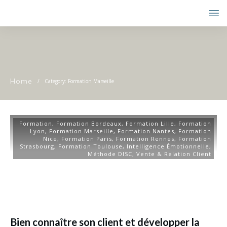
Home
/
Category: Formation Marseille
Formation
,
Formation Bordeaux
,
Formation Lille
,
Formation
Lyon
,
Formation Marseille
,
Formation Nantes
,
Formation
Nice
,
Formation Paris
,
Formation Rennes
,
Formation
Strasbourg
,
Formation Toulouse
,
Intelligence Émotionnelle
,
Méthode DISC
,
Vente & Relation Client
Bien connaître son client et développer la