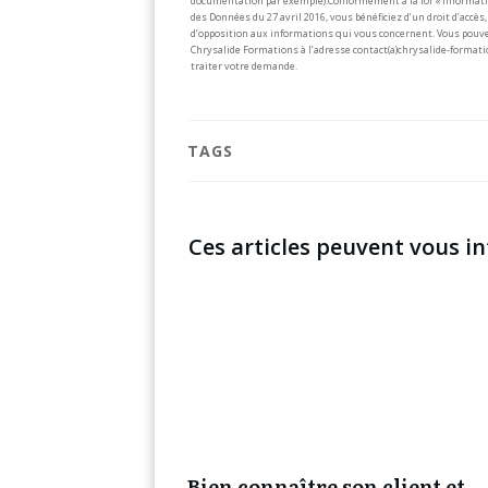
documentation par exemple).
Conformément à la loi « Informati
des Données du 27 avril 2016, vous bénéficiez d’un droit d’accès, 
d’opposition aux informations qui vous concernent. Vous pouve
Chrysalide Formations à l’adresse contact(a)chrysalide-formati
traiter votre demande.
TAGS
Ces articles peuvent vous in
Bien connaître son client et