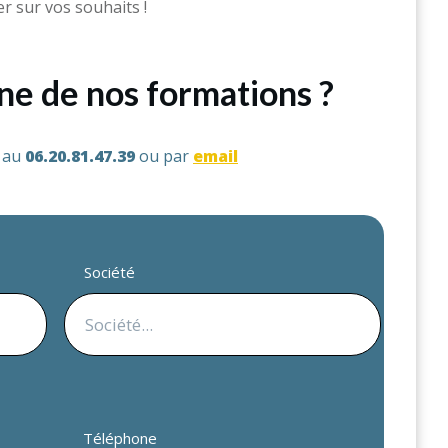
 sur vos souhaits !
une de nos formations ?
s au
06.20.81.47.39
ou par
email
Société
Téléphone