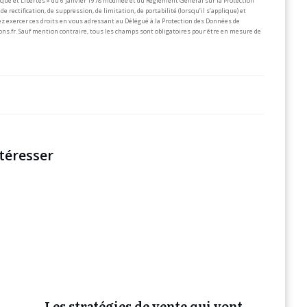
que et Libertés » du 6 janvier 1978 modifiée et du Règlement Général sur la Protection
de rectification, de suppression, de limitation, de portabilité (lorsqu’il s’applique) et
z exercer ces droits en vous adressant au Délégué à la Protection des Données de
ons.fr.
Sauf mention contraire, tous les champs sont obligatoires pour être en mesure de
téresser
Les stratégies de vente qui vont