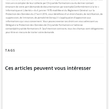
trois ans à compter de leur collecte par Chrysalide Formations ou du dernier contact
émanant de votre part (demande de documentation par exemple).
Conformément à la loi «
Informatique et Libertés » du 6 janvier 1978 modifiée et du Règlement Général sur la
Protection des Données du 27 avril 2016, vous bénéficiez d’un droit d’accès, de rectification, de
suppression, de limitation, de portabilité (lorsqu’il s’applique) et d’opposition aux
informations qui vous concernent. Vous pouvez exercer ces droits en vous adressant au
Délégué à la Protection des Données de Chrysalide Formations à l’adresse
contact(a)chrysalide-formations.fr.
Sauf mention contraire, tous les champs sont obligatoires
pour être en mesure de traiter votre demande.
TAGS
Ces articles peuvent vous intéresser