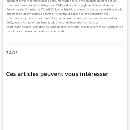
émanant de votre part (demande de documentation par exemple).
Conformément à la loi «
Informatique et Libertés » du 6 janvier 1978 modifiée et du Règlement Général sur la
Protection des Données du 27 avril 2016, vous bénéficiez d’un droit d’accès, de rectification, de
suppression, de limitation, de portabilité (lorsqu’il s’applique) et d’opposition aux
informations qui vous concernent. Vous pouvez exercer ces droits en vous adressant au
Délégué à la Protection des Données de Chrysalide Formations à l’adresse
contact(a)chrysalide-formations.fr.
Sauf mention contraire, tous les champs sont obligatoires
pour être en mesure de traiter votre demande.
TAGS
Ces articles peuvent vous intéresser