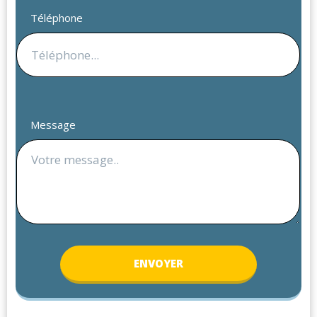
Téléphone
Message
ENV
OYER