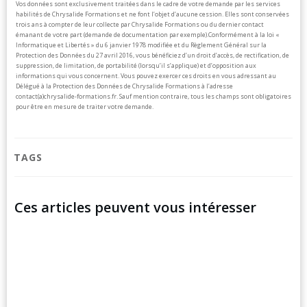
Vos données sont exclusivement traitées dans le cadre de votre demande par les services
habilités de Chrysalide Formations et ne font l’objet d’aucune cession. Elles sont conservées
trois ans à compter de leur collecte par Chrysalide Formations ou du dernier contact
émanant de votre part (demande de documentation par exemple).
Conformément à la loi «
Informatique et Libertés » du 6 janvier 1978 modifiée et du Règlement Général sur la
Protection des Données du 27 avril 2016, vous bénéficiez d’un droit d’accès, de rectification, de
suppression, de limitation, de portabilité (lorsqu’il s’applique) et d’opposition aux
informations qui vous concernent. Vous pouvez exercer ces droits en vous adressant au
Délégué à la Protection des Données de Chrysalide Formations à l’adresse
contact(a)chrysalide-formations.fr.
Sauf mention contraire, tous les champs sont obligatoires
pour être en mesure de traiter votre demande.
TAGS
Ces articles peuvent vous intéresser