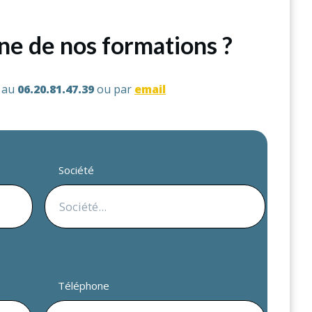
une de nos formations ?
s au
06.20.81.47.39
ou par
email
Société
Téléphone