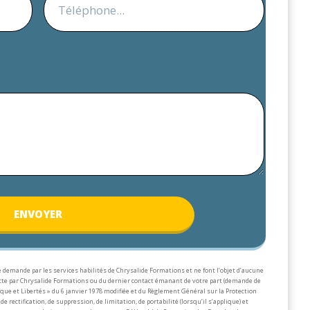
ENV
OYER
 demande par les services habilités de Chrysalide Formations et ne font l’objet d’aucune
lecte par Chrysalide Formations ou du dernier contact émanant de votre part (demande de
que et Libertés » du 6 janvier 1978 modifiée et du Règlement Général sur la Protection
de rectification, de suppression, de limitation, de portabilité (lorsqu’il s’applique) et