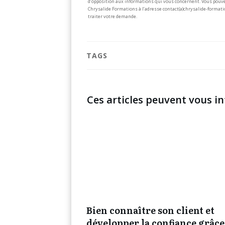
d’opposition aux informations qui vous concernent. Vous pouve
Chrysalide Formations à l’adresse contact(a)chrysalide-formati
traiter votre demande.
TAGS
Ces articles peuvent vous in
Bien connaître son client et
développer la confiance grâce