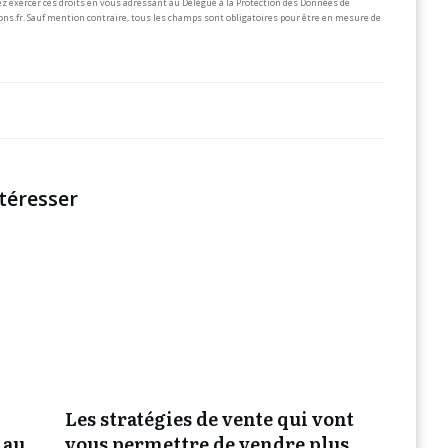
z exercer ces droits en vous adressant au Délégué à la Protection des Données de
ons.fr.
Sauf mention contraire, tous les champs sont obligatoires pour être en mesure de
téresser
Les stratégies de vente qui vont
 au
vous permettre de vendre plus