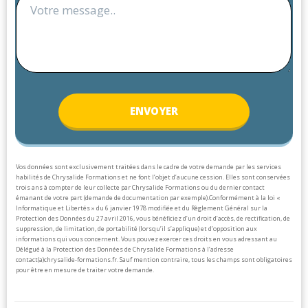
ENV
OYER
Vos données sont exclusivement traitées dans le cadre de votre demande par les services
habilités de Chrysalide Formations et ne font l’objet d’aucune cession. Elles sont conservées
trois ans à compter de leur collecte par Chrysalide Formations ou du dernier contact
émanant de votre part (demande de documentation par exemple).
Conformément à la loi «
Informatique et Libertés » du 6 janvier 1978 modifiée et du Règlement Général sur la
Protection des Données du 27 avril 2016, vous bénéficiez d’un droit d’accès, de rectification, de
suppression, de limitation, de portabilité (lorsqu’il s’applique) et d’opposition aux
informations qui vous concernent. Vous pouvez exercer ces droits en vous adressant au
Délégué à la Protection des Données de Chrysalide Formations à l’adresse
contact(a)chrysalide-formations.fr.
Sauf mention contraire, tous les champs sont obligatoires
pour être en mesure de traiter votre demande.