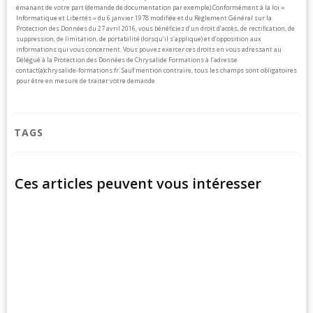
émanant de votre part (demande de documentation par exemple).
Conformément à la loi «
Informatique et Libertés » du 6 janvier 1978 modifiée et du Règlement Général sur la
Protection des Données du 27 avril 2016, vous bénéficiez d’un droit d’accès, de rectification, de
suppression, de limitation, de portabilité (lorsqu’il s’applique) et d’opposition aux
informations qui vous concernent. Vous pouvez exercer ces droits en vous adressant au
Délégué à la Protection des Données de Chrysalide Formations à l’adresse
contact(a)chrysalide-formations.fr.
Sauf mention contraire, tous les champs sont obligatoires
pour être en mesure de traiter votre demande.
TAGS
Ces articles peuvent vous intéresser