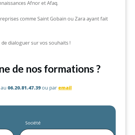
nnaissances Afnor et Afaq.
eprises comme Saint Gobain ou Zara ayant fait
 de dialoguer sur vos souhaits !
une de nos formations ?
s au
06.20.81.47.39
ou par
email
Société