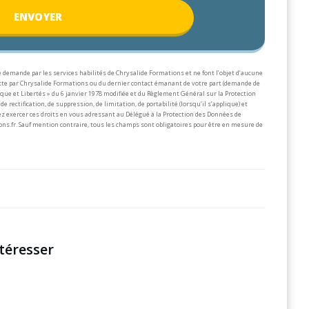
ENV
OYER
 demande par les services habilités de Chrysalide Formations et ne font l’objet d’aucune
lecte par Chrysalide Formations ou du dernier contact émanant de votre part (demande de
que et Libertés » du 6 janvier 1978 modifiée et du Règlement Général sur la Protection
de rectification, de suppression, de limitation, de portabilité (lorsqu’il s’applique) et
z exercer ces droits en vous adressant au Délégué à la Protection des Données de
ons.fr.
Sauf mention contraire, tous les champs sont obligatoires pour être en mesure de
téresser