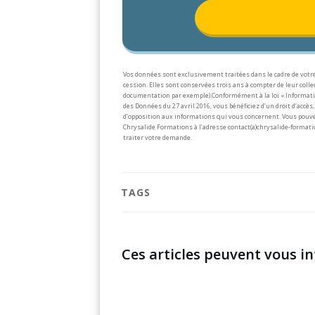
Vos données sont exclusivement traitées dans le cadre de votre
cession. Elles sont conservées trois ans à compter de leur col
documentation par exemple).
Conformément à la loi « Informati
des Données du 27 avril 2016, vous bénéficiez d’un droit d’accès, 
d’opposition aux informations qui vous concernent. Vous pouve
Chrysalide Formations à l’adresse contact(a)chrysalide-formati
traiter votre demande.
TAGS
Ces articles peuvent vous in