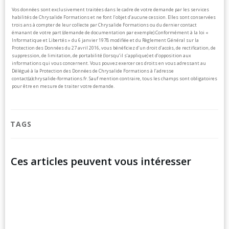
Vos données sont exclusivement traitées dans le cadre de votre demande par les services
habilités de Chrysalide Formations et ne font l’objet d’aucune cession. Elles sont conservées
trois ans à compter de leur collecte par Chrysalide Formations ou du dernier contact
émanant de votre part (demande de documentation par exemple).
Conformément à la loi «
Informatique et Libertés » du 6 janvier 1978 modifiée et du Règlement Général sur la
Protection des Données du 27 avril 2016, vous bénéficiez d’un droit d’accès, de rectification, de
suppression, de limitation, de portabilité (lorsqu’il s’applique) et d’opposition aux
informations qui vous concernent. Vous pouvez exercer ces droits en vous adressant au
Délégué à la Protection des Données de Chrysalide Formations à l’adresse
contact(a)chrysalide-formations.fr.
Sauf mention contraire, tous les champs sont obligatoires
pour être en mesure de traiter votre demande.
TAGS
Ces articles peuvent vous intéresser