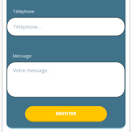
Téléphone
Message
ENV
OYER