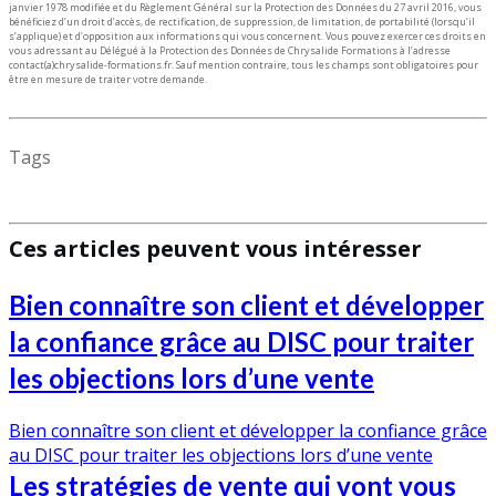
janvier 1978 modifiée et du Règlement Général sur la Protection des Données du 27 avril 2016, vous
bénéficiez d’un droit d’accès, de rectification, de suppression, de limitation, de portabilité (lorsqu’il
s’applique) et d’opposition aux informations qui vous concernent. Vous pouvez exercer ces droits en
vous adressant au Délégué à la Protection des Données de Chrysalide Formations à l’adresse
contact(a)chrysalide-formations.fr.
Sauf mention contraire, tous les champs sont obligatoires pour
être en mesure de traiter votre demande.
Tags
Ces articles peuvent vous intéresser
Bien connaître son client et développer
la confiance grâce au DISC pour traiter
les objections lors d’une vente
Bien connaître son client et développer la confiance grâce
au DISC pour traiter les objections lors d’une vente
Les stratégies de vente qui vont vous