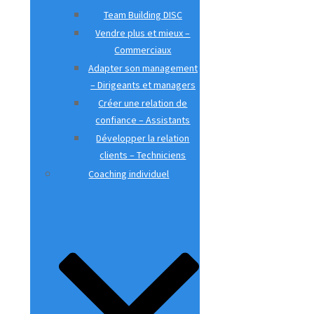
Team Building DISC
Vendre plus et mieux –
Commerciaux
Adapter son management
– Dirigeants et managers
Créer une relation de
confiance – Assistants
Développer la relation
clients – Techniciens
Coaching individuel