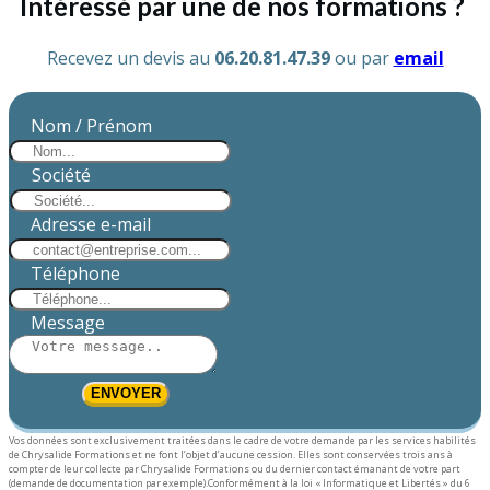
Intéressé par une de nos formations ?
Recevez un devis au
06.20.81.47.39
ou par
email
Nom / Prénom
Société
Adresse e-mail
Téléphone
Message
ENV
OYER
Vos données sont exclusivement traitées dans le cadre de votre demande par les services habilités
de Chrysalide Formations et ne font l’objet d’aucune cession. Elles sont conservées trois ans à
compter de leur collecte par Chrysalide Formations ou du dernier contact émanant de votre part
(demande de documentation par exemple).
Conformément à la loi « Informatique et Libertés » du 6