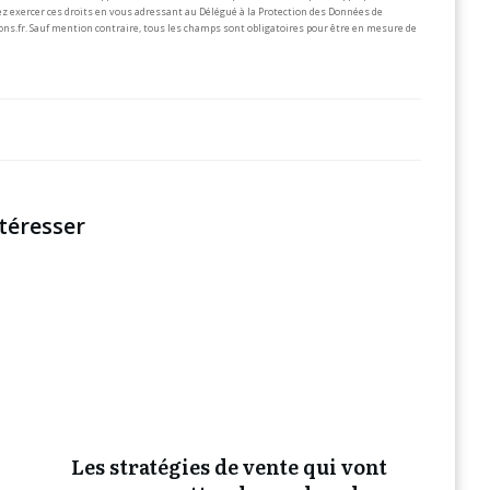
z exercer ces droits en vous adressant au Délégué à la Protection des Données de
ons.fr.
Sauf mention contraire, tous les champs sont obligatoires pour être en mesure de
téresser
Les stratégies de vente qui vont