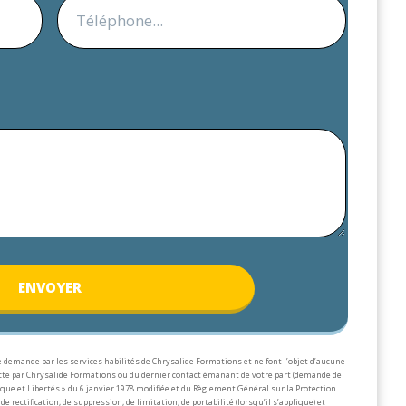
ENV
OYER
 demande par les services habilités de Chrysalide Formations et ne font l’objet d’aucune
lecte par Chrysalide Formations ou du dernier contact émanant de votre part (demande de
que et Libertés » du 6 janvier 1978 modifiée et du Règlement Général sur la Protection
de rectification, de suppression, de limitation, de portabilité (lorsqu’il s’applique) et