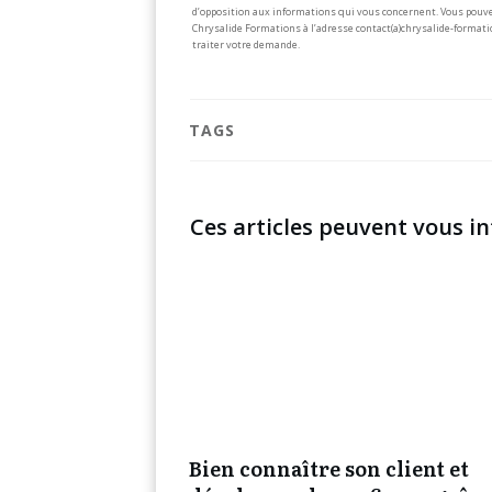
d’opposition aux informations qui vous concernent. Vous pouve
Chrysalide Formations à l’adresse contact(a)chrysalide-formati
traiter votre demande.
TAGS
Ces articles peuvent vous in
Bien connaître son client et