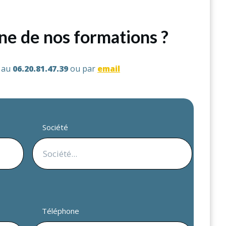
une de nos formations ?
s au
06.20.81.47.39
ou par
email
Société
Téléphone