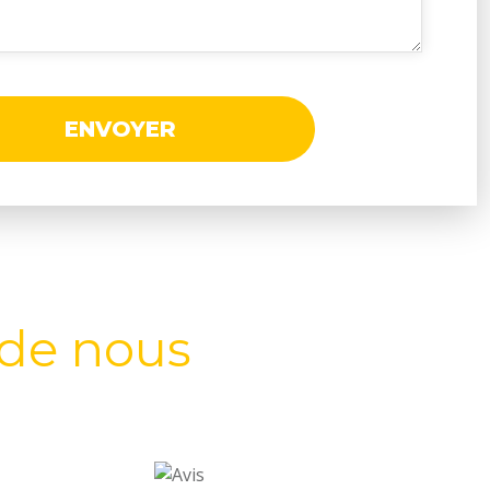
ENV
OYER
 de nous