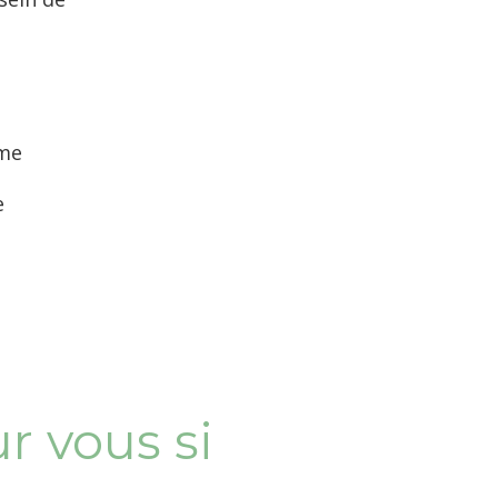
ême
e
r vous si