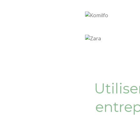
Utilis
entrep