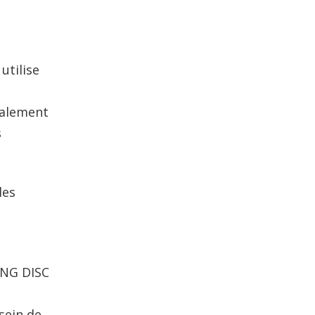
utilise
galement
s
les
ING DISC
sein de