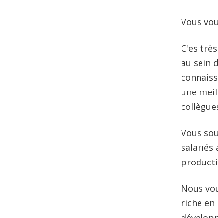
Vous vou
C'es très
au sein 
connaiss
une meil
collègue
Vous sou
salariés
productiv
Nous vo
riche en
développ