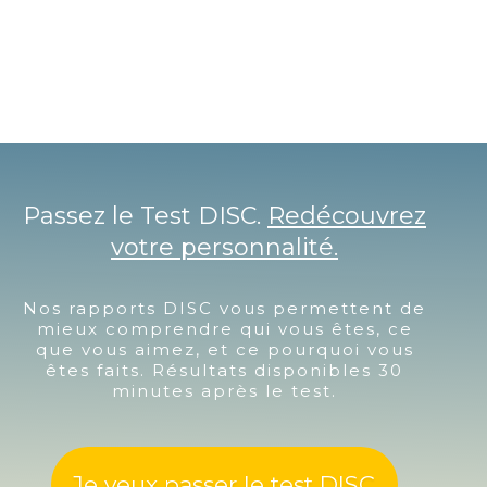
Passez le Test DISC.
Redécouvrez
votre personnalité.
Nos rapports DISC vous permettent de
mieux comprendre qui vous êtes, ce
que vous aimez, et ce pourquoi vous
êtes faits. Résultats disponibles 30
minutes après le test.
Je veux passer le test DISC