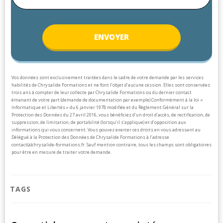
ENV
OYER
Vos données sont exclusivement traitées dans le cadre de votre demande par les services
habilités de Chrysalide Formations et ne font l’objet d’aucune cession. Elles sont conservées
trois ans à compter de leur collecte par Chrysalide Formations ou du dernier contact
émanant de votre part (demande de documentation par exemple).
Conformément à la loi «
Informatique et Libertés » du 6 janvier 1978 modifiée et du Règlement Général sur la
Protection des Données du 27 avril 2016, vous bénéficiez d’un droit d’accès, de rectification, de
suppression, de limitation, de portabilité (lorsqu’il s’applique) et d’opposition aux
informations qui vous concernent. Vous pouvez exercer ces droits en vous adressant au
Délégué à la Protection des Données de Chrysalide Formations à l’adresse
contact(a)chrysalide-formations.fr.
Sauf mention contraire, tous les champs sont obligatoires
pour être en mesure de traiter votre demande.
TAGS