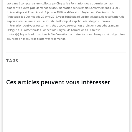
trois ans à compter de leur collecte par Chrysalide Formations ou du dernier contact
émanant de votre part (demande de documentation par exemple).
Conformément à la loi «
Informatique et Libertés » du 6 janvier 1978 modifiée et du Règlement Général sur la
Protection des Données du 27 avril 2016, vous bénéficiez d’un droit d’accès, de rectification, de
suppression, de limitation, de portabilité (lorsqu’il s’applique) et d’opposition aux
informations qui vous concernent. Vous pouvez exercer ces droits en vous adressant au
Délégué à la Protection des Données de Chrysalide Formations à l’adresse
contact(a)chrysalide-formations.fr.
Sauf mention contraire, tous les champs sont obligatoires
pour être en mesure de traiter votre demande.
TAGS
Ces articles peuvent vous intéresser