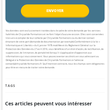
ENV
OYER
Vos données sont exclusivement traitées dans le cadre de votre demande par les services
habilités de Chrysalide Formations et ne font l’objet d’aucune cession. Elles sont conservées
trois ans à compter de leur collecte par Chrysalide Formations ou du dernier contact
émanant de votre part (demande de documentation par exemple).
Conformément à la loi «
Informatique et Libertés » du 6 janvier 1978 modifiée et du Règlement Général sur la
Protection des Données du 27 avril 2016, vous bénéficiez d’un droit d’accès, de rectification, de
suppression, de limitation, de portabilité (lorsqu’il s’applique) et d’opposition aux
informations qui vous concernent. Vous pouvez exercer ces droits en vous adressant au
Délégué à la Protection des Données de Chrysalide Formations à l’adresse
contact(a)chrysalide-formations.fr.
Sauf mention contraire, tous les champs sont obligatoires
pour être en mesure de traiter votre demande.
TAGS
Ces articles peuvent vous intéresser