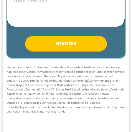
ENV
OYER
Vos données sont exclusivement traitées dans le cadre de votre demande par les services
habilités de Chrysalide Formations et ne font l’objet d’aucune cession. Elles sont conservées
trois ans à compter de leur collecte par Chrysalide Formations ou du dernier contact
émanant de votre part (demande de documentation par exemple).
Conformément à la loi «
Informatique et Libertés » du 6 janvier 1978 modifiée et du Règlement Général sur la
Protection des Données du 27 avril 2016, vous bénéficiez d’un droit d’accès, de rectification, de
suppression, de limitation, de portabilité (lorsqu’il s’applique) et d’opposition aux
informations qui vous concernent. Vous pouvez exercer ces droits en vous adressant au
Délégué à la Protection des Données de Chrysalide Formations à l’adresse
contact(a)chrysalide-formations.fr.
Sauf mention contraire, tous les champs sont obligatoires
pour être en mesure de traiter votre demande.