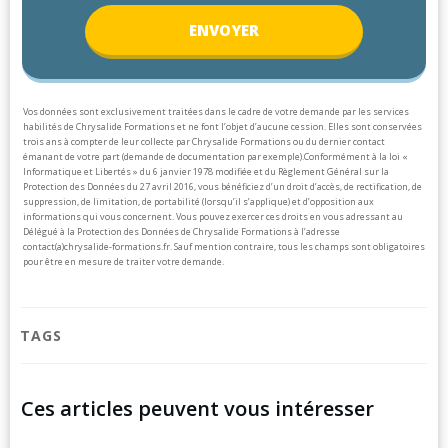
ENV
OYER
Vos données sont exclusivement traitées dans le cadre de votre demande par les services
habilités de Chrysalide Formations et ne font l’objet d’aucune cession. Elles sont conservées
trois ans à compter de leur collecte par Chrysalide Formations ou du dernier contact
émanant de votre part (demande de documentation par exemple).
Conformément à la loi «
Informatique et Libertés » du 6 janvier 1978 modifiée et du Règlement Général sur la
Protection des Données du 27 avril 2016, vous bénéficiez d’un droit d’accès, de rectification, de
suppression, de limitation, de portabilité (lorsqu’il s’applique) et d’opposition aux
informations qui vous concernent. Vous pouvez exercer ces droits en vous adressant au
Délégué à la Protection des Données de Chrysalide Formations à l’adresse
contact(a)chrysalide-formations.fr.
Sauf mention contraire, tous les champs sont obligatoires
pour être en mesure de traiter votre demande.
TAGS
Ces articles peuvent vous intéresser