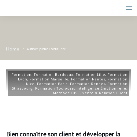
Home
/
Author:
jerome Lecouturier
Formation
,
Formation Bordeaux
,
Formation Lille
,
Formation
Lyon
,
Formation Marseille
,
Formation Nantes
,
Formation
Nice
,
Formation Paris
,
Formation Rennes
,
Formation
Strasbourg
,
Formation Toulouse
,
Intelligence Émotionnelle
,
Méthode DISC
,
Vente & Relation Client
Bien connaître son client et développer la