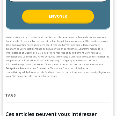
ENV
OYER
Vos données sont exclusivement traitées dans le cadre de votre demande par les services
habilités de Chrysalide Formations et ne font l’objet d’aucune cession. Elles sont conservées
trois ans à compter de leur collecte par Chrysalide Formations ou du dernier contact
émanant de votre part (demande de documentation par exemple).
Conformément à la loi «
Informatique et Libertés » du 6 janvier 1978 modifiée et du Règlement Général sur la
Protection des Données du 27 avril 2016, vous bénéficiez d’un droit d’accès, de rectification, de
suppression, de limitation, de portabilité (lorsqu’il s’applique) et d’opposition aux
informations qui vous concernent. Vous pouvez exercer ces droits en vous adressant au
Délégué à la Protection des Données de Chrysalide Formations à l’adresse
contact(a)chrysalide-formations.fr.
Sauf mention contraire, tous les champs sont obligatoires
pour être en mesure de traiter votre demande.
TAGS
Ces articles peuvent vous intéresser