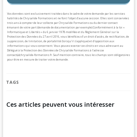
Vos données sont exclusivement traitées dans le cadre de votre demande par les services
habilités de Chrysalide Formations et ne font l’objet d’aucune cession. Elles sont conservées
trois ans à compter de leur collecte par Chrysalide Formations ou du dernier contact
émanant de votre part (demande de documentation par exemple).
Conformément à la loi «
Informatique et Libertés » du 6 janvier 1978 modifiée et du Règlement Général sur la
Protection des Données du 27 avril 2016, vous bénéficiez d’un droit d’accès, de rectification, de
suppression, de limitation, de portabilité (lorsqu’il s’applique) et d’opposition aux
informations qui vous concernent. Vous pouvez exercer ces droits en vous adressant au
Délégué à la Protection des Données de Chrysalide Formations à l’adresse
contact(a)chrysalide-formations.fr.
Sauf mention contraire, tous les champs sont obligatoires
pour être en mesure de traiter votre demande.
TAGS
Ces articles peuvent vous intéresser