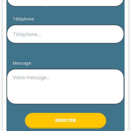
Téléphone
Message
ENV
OYER