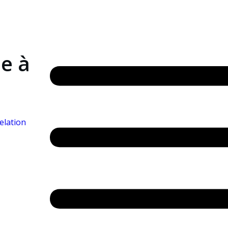
e à
elation