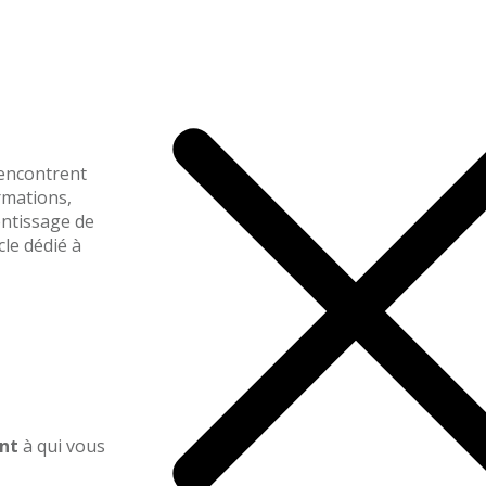
rencontrent
ormations,
entissage de
cle dédié à
ent
à qui vous