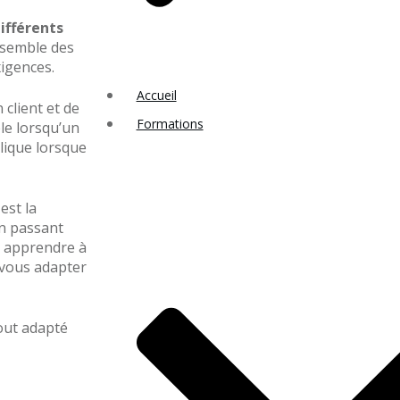
différents
nsemble des
igences.
Accueil
 client et de
Formations
ple lorsqu’un
plique lorsque
est la
En passant
s apprendre à
n vous adapter
tout adapté