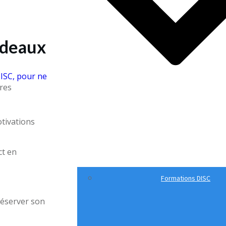
rdeaux
ISC, pour ne
res
otivations
ct en
Formations DISC
réserver son