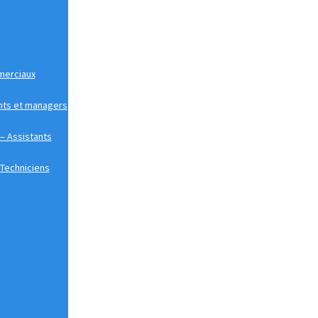
merciaux
nts et managers
 – Assistants
 Techniciens