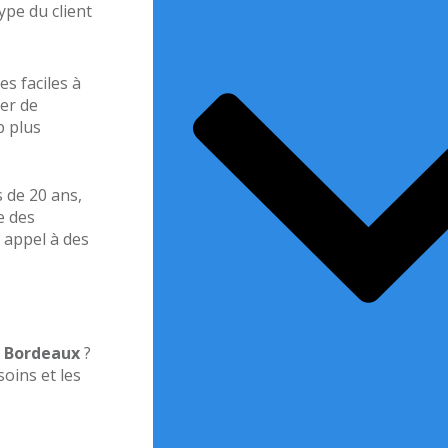
ype du client
s faciles à
ter de
 plus
 de 20 ans,
e des
 appel à des
 Bordeaux
?
oins et les