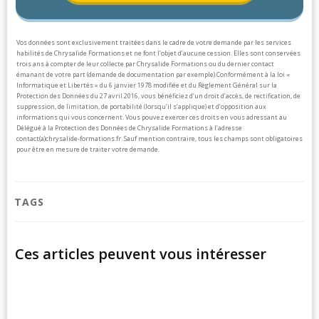
Vos données sont exclusivement traitées dans le cadre de votre demande par les services
habilités de Chrysalide Formations et ne font l’objet d’aucune cession. Elles sont conservées
trois ans à compter de leur collecte par Chrysalide Formations ou du dernier contact
émanant de votre part (demande de documentation par exemple).
Conformément à la loi «
Informatique et Libertés » du 6 janvier 1978 modifiée et du Règlement Général sur la
Protection des Données du 27 avril 2016, vous bénéficiez d’un droit d’accès, de rectification, de
suppression, de limitation, de portabilité (lorsqu’il s’applique) et d’opposition aux
informations qui vous concernent. Vous pouvez exercer ces droits en vous adressant au
Délégué à la Protection des Données de Chrysalide Formations à l’adresse
contact(a)chrysalide-formations.fr.
Sauf mention contraire, tous les champs sont obligatoires
pour être en mesure de traiter votre demande.
TAGS
Ces articles peuvent vous intéresser