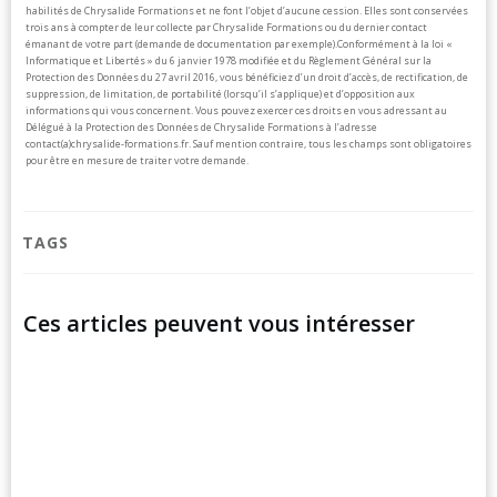
habilités de Chrysalide Formations et ne font l’objet d’aucune cession. Elles sont conservées
trois ans à compter de leur collecte par Chrysalide Formations ou du dernier contact
émanant de votre part (demande de documentation par exemple).
Conformément à la loi «
Informatique et Libertés » du 6 janvier 1978 modifiée et du Règlement Général sur la
Protection des Données du 27 avril 2016, vous bénéficiez d’un droit d’accès, de rectification, de
suppression, de limitation, de portabilité (lorsqu’il s’applique) et d’opposition aux
informations qui vous concernent. Vous pouvez exercer ces droits en vous adressant au
Délégué à la Protection des Données de Chrysalide Formations à l’adresse
contact(a)chrysalide-formations.fr.
Sauf mention contraire, tous les champs sont obligatoires
pour être en mesure de traiter votre demande.
TAGS
Ces articles peuvent vous intéresser