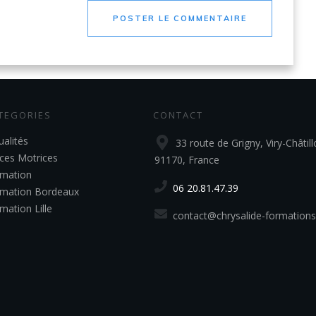
POSTER LE COMMENTAIRE
TEGORIES
CONTACT
ualités
33 route de Grigny, Viry-Châtill
ces Motrices
91170, France
mation
06 20.81.47.39
mation Bordeaux
mation Lille
contact@chrysalide-formations.