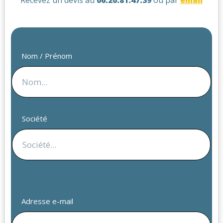
Recevez un devis au
06.20.81.47.39
ou par
email
Nom / Prénom
Société
Adresse e-mail