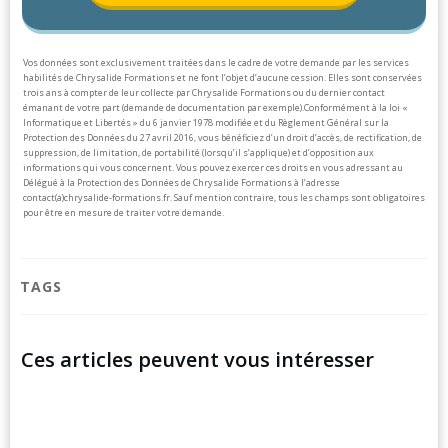
Vos données sont exclusivement traitées dans le cadre de votre demande par les services
habilités de Chrysalide Formations et ne font l’objet d’aucune cession. Elles sont conservées
trois ans à compter de leur collecte par Chrysalide Formations ou du dernier contact
émanant de votre part (demande de documentation par exemple).
Conformément à la loi «
Informatique et Libertés » du 6 janvier 1978 modifiée et du Règlement Général sur la
Protection des Données du 27 avril 2016, vous bénéficiez d’un droit d’accès, de rectification, de
suppression, de limitation, de portabilité (lorsqu’il s’applique) et d’opposition aux
informations qui vous concernent. Vous pouvez exercer ces droits en vous adressant au
Délégué à la Protection des Données de Chrysalide Formations à l’adresse
contact(a)chrysalide-formations.fr.
Sauf mention contraire, tous les champs sont obligatoires
pour être en mesure de traiter votre demande.
TAGS
Ces articles peuvent vous intéresser