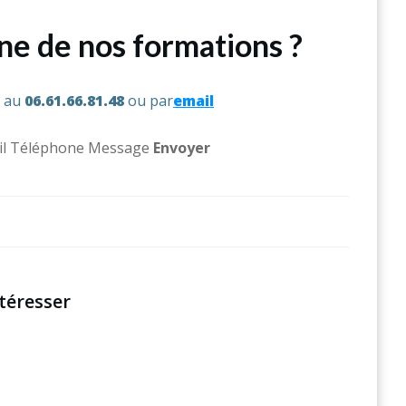
une de nos formations ?
s au
06.61.66.81.48
ou par
email
l Téléphone Message ​
Env
oyer
téresser