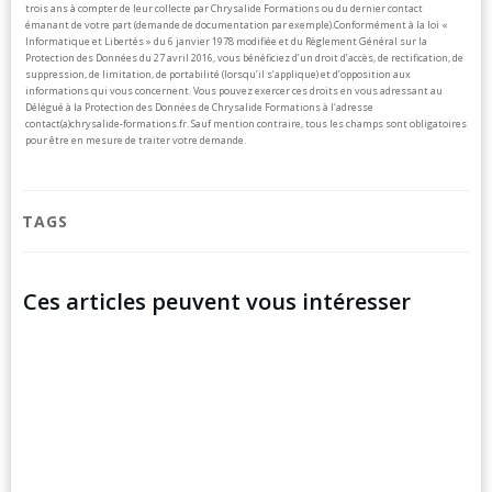
trois ans à compter de leur collecte par Chrysalide Formations ou du dernier contact
émanant de votre part (demande de documentation par exemple).
Conformément à la loi «
Informatique et Libertés » du 6 janvier 1978 modifiée et du Règlement Général sur la
Protection des Données du 27 avril 2016, vous bénéficiez d’un droit d’accès, de rectification, de
suppression, de limitation, de portabilité (lorsqu’il s’applique) et d’opposition aux
informations qui vous concernent. Vous pouvez exercer ces droits en vous adressant au
Délégué à la Protection des Données de Chrysalide Formations à l’adresse
contact(a)chrysalide-formations.fr.
Sauf mention contraire, tous les champs sont obligatoires
pour être en mesure de traiter votre demande.
TAGS
Ces articles peuvent vous intéresser