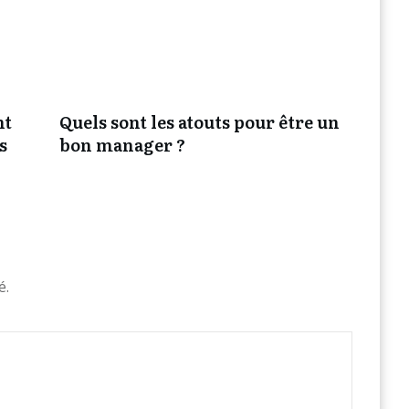
nt
Quels sont les atouts pour être un
s
bon manager ?
é.