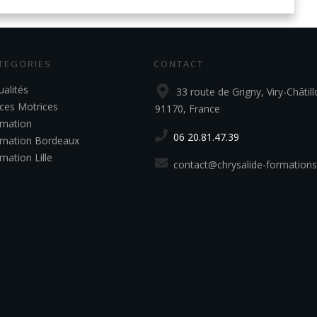
TEGORIES
CONTACT
ualités
33 route de Grigny, Viry-Châtill
ces Motrices
91170, France
mation
06 20.81.47.39
mation Bordeaux
mation Lille
contact@chrysalide-formations.