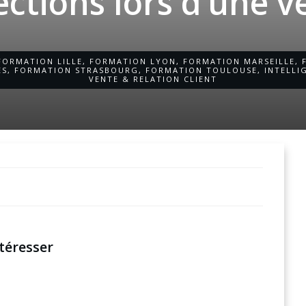
ections lors d’une v
FORMATION LILLE
,
FORMATION LYON
,
FORMATION MARSEILLE
,
ES
,
FORMATION STRASBOURG
,
FORMATION TOULOUSE
,
INTELLI
VENTE & RELATION CLIENT
téresser